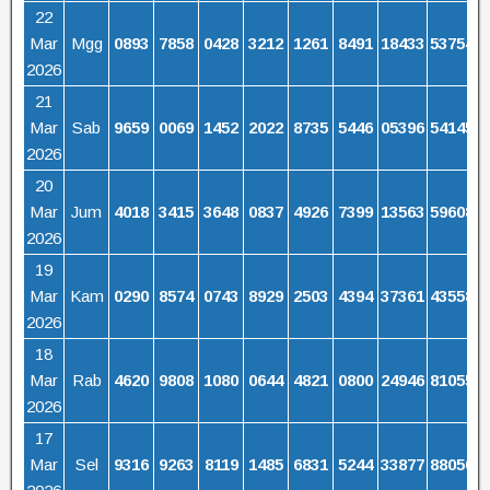
22
Mar
Mgg
0893
7858
0428
3212
1261
8491
18433
53754
2026
21
Mar
Sab
9659
0069
1452
2022
8735
5446
05396
54145
2026
20
Mar
Jum
4018
3415
3648
0837
4926
7399
13563
59608
2026
19
Mar
Kam
0290
8574
0743
8929
2503
4394
37361
43558
2026
18
Mar
Rab
4620
9808
1080
0644
4821
0800
24946
81055
2026
17
Mar
Sel
9316
9263
8119
1485
6831
5244
33877
88050