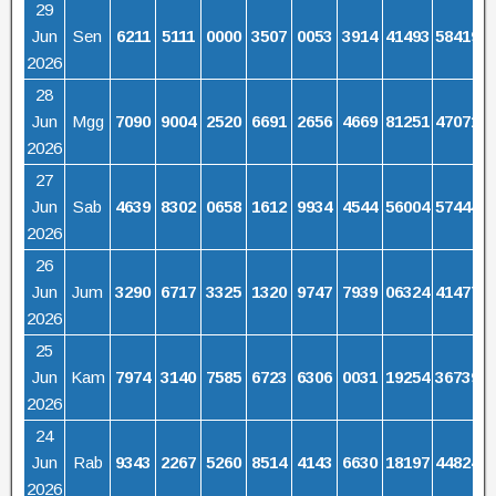
29
Jun
Sen
6211
5111
0000
3507
0053
3914
41493
58419
2026
28
Jun
Mgg
7090
9004
2520
6691
2656
4669
81251
47071
2026
27
Jun
Sab
4639
8302
0658
1612
9934
4544
56004
57444
2026
26
Jun
Jum
3290
6717
3325
1320
9747
7939
06324
41477
2026
25
Jun
Kam
7974
3140
7585
6723
6306
0031
19254
36739
2026
24
Jun
Rab
9343
2267
5260
8514
4143
6630
18197
44824
2026