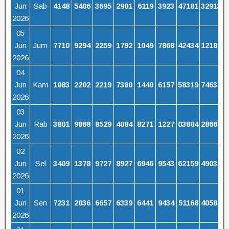
Jun
Sab
4148
5406
3695
2901
6119
3923
47181
32913
2026
05
Jun
Jum
7710
9294
2259
1792
1049
7868
42434
12184
2026
04
Jun
Kam
1083
2202
2219
7380
1440
6157
58319
74634
2026
03
Jun
Rab
3801
9888
8529
4084
8271
1227
03804
28665
2026
02
Jun
Sel
3409
1378
9727
8927
6946
9543
62159
49035
2026
01
Jun
Sen
7231
2036
6657
6339
6441
9434
51168
40587
2026