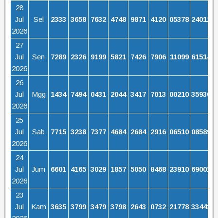
28
Jul
Sel
2333
3658
7632
4748
9871
4120
05378
24012
2026
27
Jul
Sen
7289
2326
9199
5821
7426
7906
11099
61514
2026
26
Jul
Mgg
1434
7494
0431
2044
3417
7013
00210
35930
2026
25
Jul
Sab
7715
3238
7377
4684
2684
2916
06510
08589
2026
24
Jul
Jum
6601
4165
3029
1857
5050
8468
23910
69001
2026
23
Jul
Kam
3635
3799
3479
3798
2643
0732
21778
33441