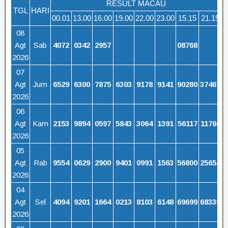
RESULT MACAU
TGL
HARI
00.01
13.00
16.00
19.00
22.00
23.00
15.15
21.15
08
Agt
Sab
4072
0342
2957
08768
2026
07
Agt
Jum
6529
6300
7875
6303
9178
9141
90280
37467
2026
06
Agt
Kam
2153
9894
0597
5843
3064
1391
56117
11760
2026
05
Agt
Rab
9554
0629
2900
9401
0991
1563
56800
25654
2026
04
Agt
Sel
4094
9201
1664
0213
8103
6148
69699
68338
2026