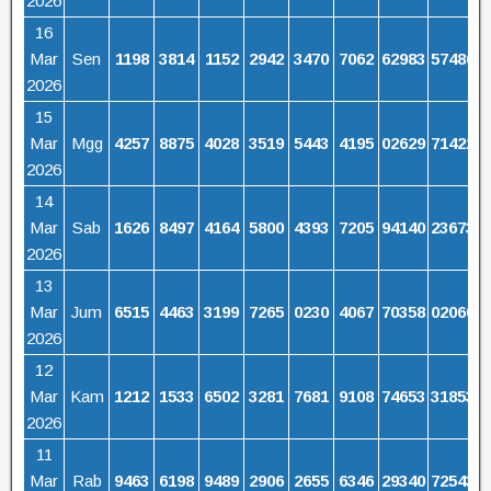
2026
16
Mar
Sen
1198
3814
1152
2942
3470
7062
62983
57486
2026
15
Mar
Mgg
4257
8875
4028
3519
5443
4195
02629
71422
2026
14
Mar
Sab
1626
8497
4164
5800
4393
7205
94140
23673
2026
13
Mar
Jum
6515
4463
3199
7265
0230
4067
70358
02060
2026
12
Mar
Kam
1212
1533
6502
3281
7681
9108
74653
31853
2026
11
Mar
Rab
9463
6198
9489
2906
2655
6346
29340
72543