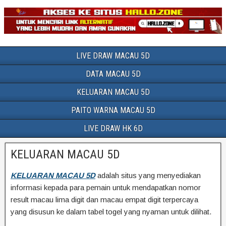
LIVE DRAW MACAU 5D
DATA MACAU 5D
KELUARAN MACAU 5D
PAITO WARNA MACAU 5D
LIVE DRAW HK 6D
KELUARAN MACAU 5D
KELUARAN MACAU 5D
adalah situs yang menyediakan
informasi kepada para pemain untuk mendapatkan nomor
result macau lima digit dan macau empat digit terpercaya
yang disusun ke dalam tabel togel yang nyaman untuk dilihat.