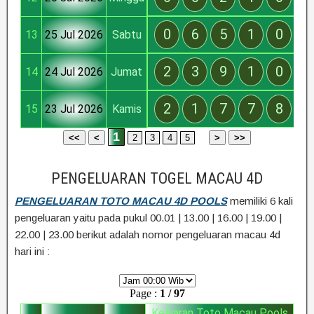
PENGELUARAN TOGEL MACAU 4D
PENGELUARAN TOTO MACAU 4D POOLS
memiliki 6 kali
pengeluaran yaitu pada pukul 00.01 | 13.00 | 16.00 | 19.00 |
22.00 | 23.00 berikut adalah nomor pengeluaran macau 4d
hari ini :